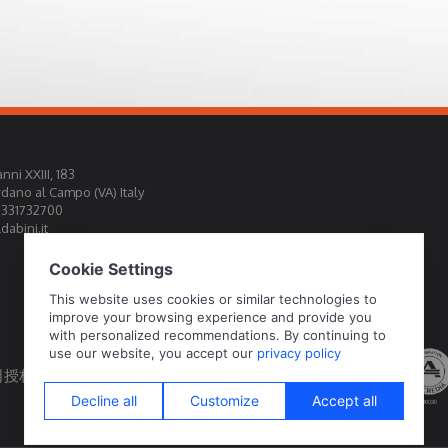
nni XXIII, 183
rdano al Campo (VA) Italy
0331732700
abini.it
权为官方标定中心EA, IAF, ILAC