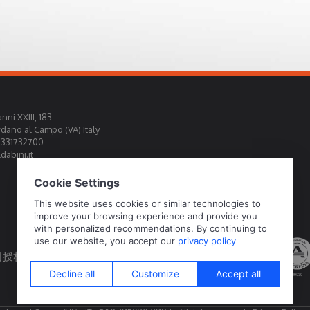
nni XXIII, 183
rdano al Campo (VA) Italy
0331732700
abini.it
权为官方标定中心EA, IAF, ILAC