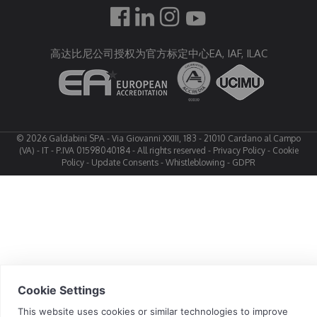
高达比尼公司授权为官方标定中心EA, IAF, ILAC
© 2026 Galdabini SPA - Via Giovanni XXIII, 183 - 21010 Cardano al Campo
(VA) - IT - P.IVA 01598040184 - All rights reserved -
Privacy Policy
-
Cookie
Policy
-
Update Consents
-
Whistleblowing
-
GDPR