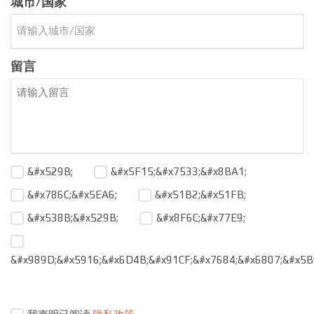
城市/国家
留言
&#x529B;
&#x5F15;&#x7533;&#x8BA1;
&#x786C;&#x5EA6;
&#x51B2;&#x51FB;
&#x538B;&#x529B;
&#x8F6C;&#x77E9;
&#x989D;&#x5916;&#x6D4B;&#x91CF;&#x7684;&#x6807;&#x5B