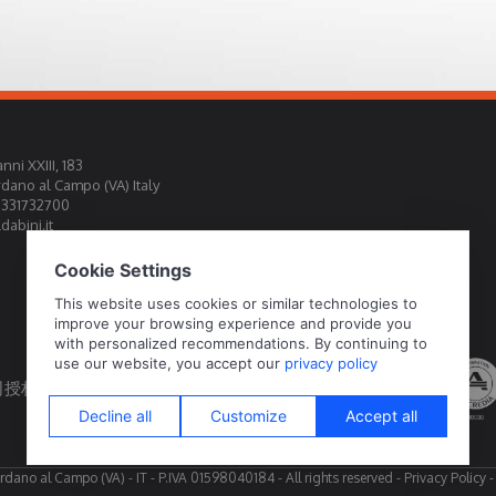
nni XXIII, 183
rdano al Campo (VA) Italy
0331732700
abini.it
权为官方标定中心EA, IAF, ILAC
rdano al Campo (VA) - IT - P.IVA 01598040184 - All rights reserved -
Privacy Policy