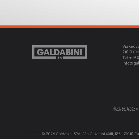
Via Giova
21010 Ca
Tel +39 
info@gald
高达比尼公司授
© 2026 Galdabini SPA - Via Giovanni XXIII, 183 - 21010 Ca