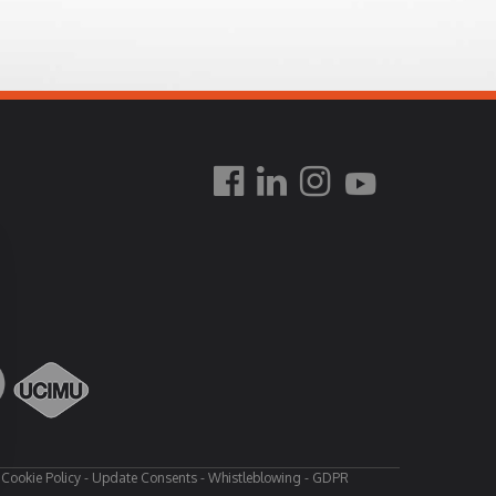
-
Cookie Policy
-
Update Consents
-
Whistleblowing
-
GDPR