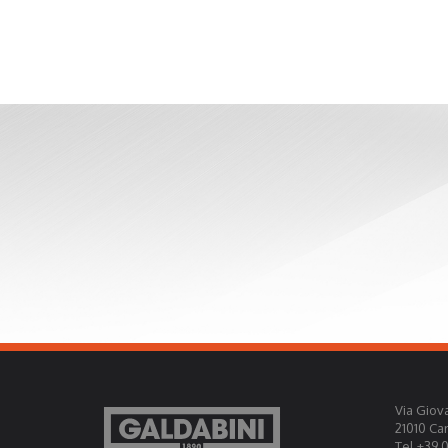
Via Giova
21010 Ca
Tel +39 