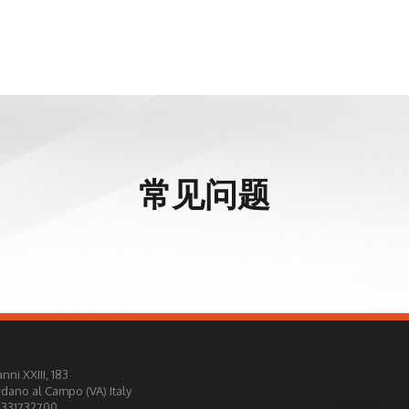
常见问题
nni XXIII, 183
rdano al Campo (VA) Italy
0331732700