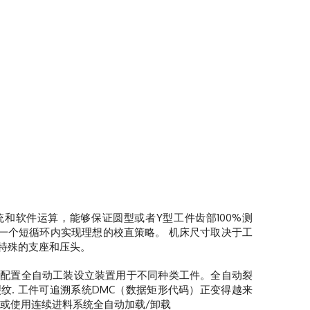
统和软件运算，能够保证圆型或者Y型工件齿部100%测
，一个短循环内实现理想的校直策略。
机床尺寸取决于工
置特殊的支座和压头。
以配置全自动工装设立装置用于不同种类工件。全自动裂
纹.
工件可追溯系统DMC（数据矩形代码）正变得越来
载或使用连续进料系统全自动加载/卸载