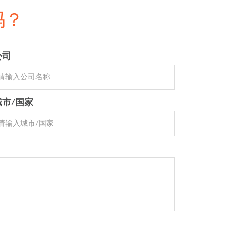
吗？
公司
城市/国家