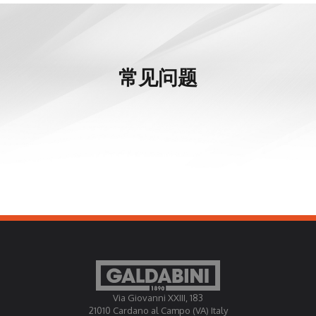
常见问题
Via Giovanni XXIII, 183
21010 Cardano al Campo (VA) Italy