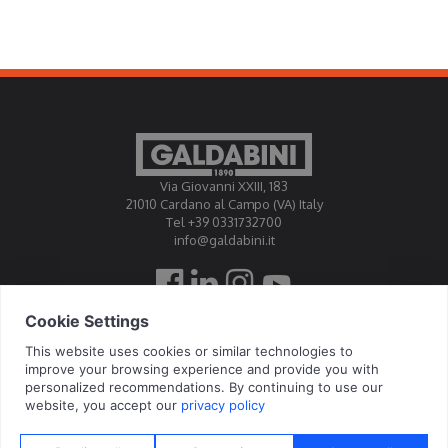
Via Giovanni XXIII, 183
21010 Cardano al Campo (VA) Italy
Tel +39 0331732700
info@galdabini.it
高达比尼公司授权为官方标定中心EA, IAF, ILAC