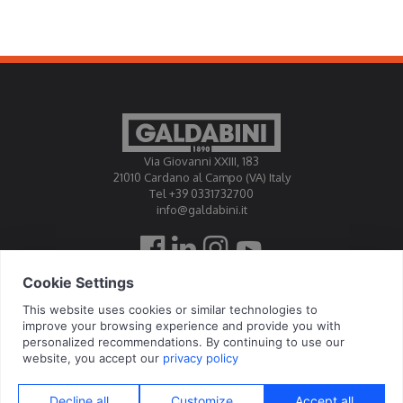
Via Giovanni XXIII, 183
21010 Cardano al Campo (VA) Italy
Tel +39 0331732700
info@galdabini.it
高达比尼公司授权为官方标定中心EA, IAF, ILAC
© 2026 Galdabini SPA - Via Giovanni XXIII, 183 - 21010 Cardano al Campo