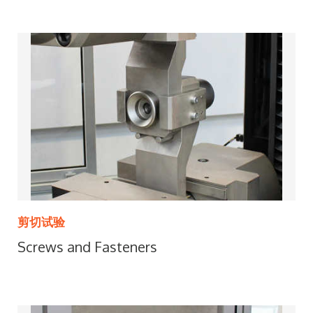
剪切试验
Screws and Fasteners