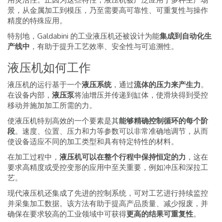
景，从金属加工到模压，乃至需要高可靠性、可重复性与操作
精度的特殊应用。
特别地，Galdabini 的工业液压机还被设计为能
集成到自动化生
产线中
，有助于提升工艺效率、安全性与可追溯性。
液压机如何工作
液压机的运行基于一个
液压系统
，通过
流体的压力来产生力
。
在设备内部，
液压泵
将油增压并传递到缸体，使滑块得到受控
移动并施加加工所需的力。
使液压机特别高效的一个要素是其
能够精确控制循环的每个阶
段
。速度、位置、压力和力等参数可以非常准确地调节，从而
使设备适应不同的加工类型和具有特定特性的材料。
在加工过程中，
液压机可以在整个行程中保持恒定的力
，这在
要求高精度或受控变形的应用中至关重要，例如冲压和深拉工
艺。
现代液压机还集成了先进的控制系统，可对工艺进行持续监控
并采集加工数据。该方法有助于提高产品质量、减少报废，并
确保在要求较高的工业领域中可获得
更高的结果可重复性
。