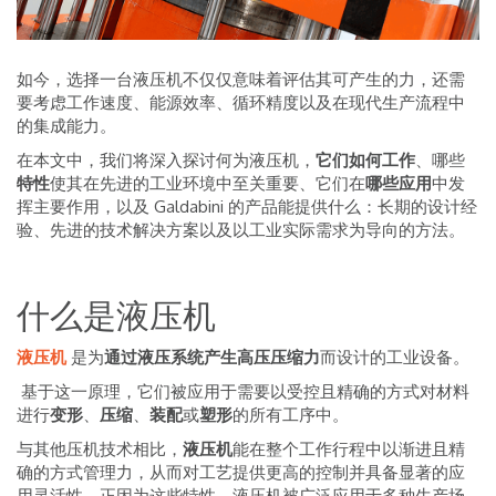
如今，选择一台液压机不仅仅意味着评估其可产生的力，还需
要考虑工作速度、能源效率、循环精度以及在现代生产流程中
的集成能力。
在本文中，我们将深入探讨何为液压机，
它们如何工作
、哪些
特性
使其在先进的工业环境中至关重要、它们在
哪些应用
中发
挥主要作用，以及 Galdabini 的产品能提供什么：长期的设计经
验、先进的技术解决方案以及以工业实际需求为导向的方法。
什么是液压机
液压机
是为
通过液压系统产生高压压缩力
而设计的工业设备。
基于这一原理，它们被应用于需要以受控且精确的方式对材料
进行
变形
、
压缩
、
装配
或
塑形
的所有工序中。
与其他压机技术相比，
液压机
能在整个工作行程中以渐进且精
确的方式管理力，从而对工艺提供更高的控制并具备显著的应
用灵活性。正因为这些特性，液压机被广泛应用于多种生产场