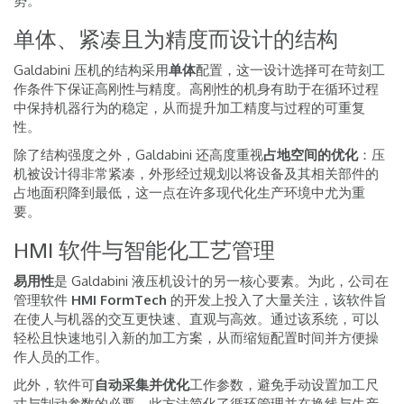
势。
单体、紧凑且为精度而设计的结构
Galdabini 压机的结构采用
单体
配置，这一设计选择可在苛刻工
作条件下保证高刚性与精度。高刚性的机身有助于在循环过程
中保持机器行为的稳定，从而提升加工精度与过程的可重复
性。
除了结构强度之外，Galdabini 还高度重视
占地空间的优化
：压
机被设计得非常紧凑，外形经过规划以将设备及其相关部件的
占地面积降到最低，这一点在许多现代化生产环境中尤为重
要。
HMI 软件与智能化工艺管理
易用性
是 Galdabini 液压机设计的另一核心要素。为此，公司在
管理软件
HMI FormTech
的开发上投入了大量关注，该软件旨
在使人与机器的交互更快速、直观与高效。通过该系统，可以
轻松且快速地引入新的加工方案，从而缩短配置时间并方便操
作人员的工作。
此外，软件可
自动采集并优化
工作参数，避免手动设置加工尺
寸与制动参数的必要。此方法简化了循环管理并在换线与生产