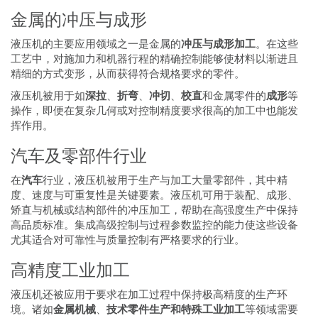
金属的冲压与成形
液压机的主要应用领域之一是金属的
冲压与成形加工
。在这些
工艺中，对施加力和机器行程的精确控制能够使材料以渐进且
精细的方式变形，从而获得符合规格要求的零件。
液压机被用于如
深拉
、
折弯
、
冲切
、
校直
和金属零件的
成形
等
操作，即便在复杂几何或对控制精度要求很高的加工中也能发
挥作用。
汽车及零部件行业
在
汽车
行业，液压机被用于生产与加工大量零部件，其中精
度、速度与可重复性是关键要素。液压机可用于装配、成形、
矫直与机械或结构部件的冲压加工，帮助在高强度生产中保持
高品质标准。集成高级控制与过程参数监控的能力使这些设备
尤其适合对可靠性与质量控制有严格要求的行业。
高精度工业加工
液压机还被应用于要求在加工过程中保持极高精度的生产环
境。诸如
金属机械
、
技术零件生产和特殊工业加工
等领域需要