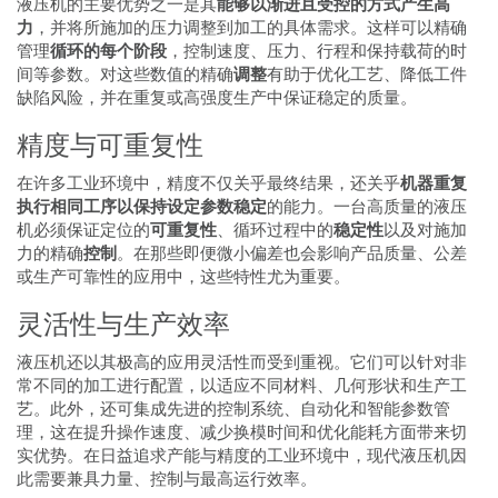
液压机的主要优势之一是其
能够以渐进且受控的方式产生高
力
，并将所施加的压力调整到加工的具体需求。这样可以精确
管理
循环的每个阶段
，控制速度、压力、行程和保持载荷的时
间等参数。对这些数值的精确
调整
有助于优化工艺、降低工件
缺陷风险，并在重复或高强度生产中保证稳定的质量。
精度与可重复性
在许多工业环境中，精度不仅关乎最终结果，还关乎
机器重复
执行相同工序以保持设定参数稳定
的能力。一台高质量的液压
机必须保证定位的
可重复性
、循环过程中的
稳定性
以及对施加
力的精确
控制
。在那些即便微小偏差也会影响产品质量、公差
或生产可靠性的应用中，这些特性尤为重要。
灵活性与生产效率
液压机还以其极高的应用灵活性而受到重视。它们可以针对非
常不同的加工进行配置，以适应不同材料、几何形状和生产工
艺。此外，还可集成先进的控制系统、自动化和智能参数管
理，这在提升操作速度、减少换模时间和优化能耗方面带来切
实优势。在日益追求产能与精度的工业环境中，现代液压机因
此需要兼具力量、控制与最高运行效率。